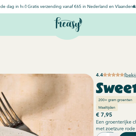
de dag in huis
Gratis verzending vanaf €65 in Nederland en Vlaandere
4
4.4
(beki
Sweet
200+ gram groenten
Maaltijden
€ 7,95
Een groenterijke c
met zoetzure rode 