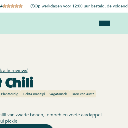
n
.4
Op werkdagen voor 12:00 uur besteld, de volgende
jk alle reviews)
 Chili
Plantaardig
Lichte maaltijd
Vegetarisch
Bron van eiwit
hilli van zwarte bonen, tempeh en zoete aardappel
ui pickle.