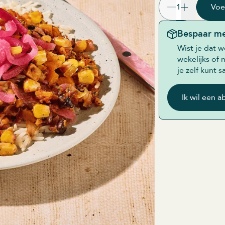
1
Voe
Bespaar m
Wist je dat 
wekelijks of
je zelf kunt 
Ik wil een 