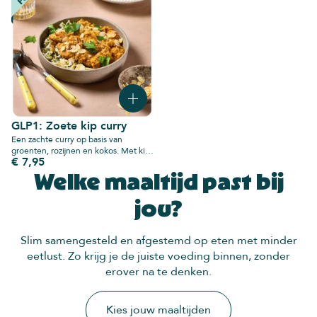
Geschikt voor een medisch
Geschikt voor een medisch
afvaltraject, zoals GLP1
afvaltraject, zoals GLP1
(mounjarno/ozempic/wegovy/saxenda)
(mounjarno/ozempic/wegovy/saxenda)
of een maagverkleining.
of een maagverkleining.
GLP1: Zoete kip curry
Een zachte curry op basis van
groenten, rozijnen en kokos. Met kip
€ 7,95
en rijst. Een klein portie maar wél een
gebalanceerde maaltijd. Rijk in
Welke maaltijd past bij
eiwitten, bereid met minimaal 200
gram groenten en volkoren granen.
jou?
Geschikt voor een medisch
afvaltraject, zoals GLP1
(mounjarno/ozempic/wegovy/saxenda)
Slim samengesteld en afgestemd op eten met minder
of een maagverkleining.
eetlust. Zo krijg je de juiste voeding binnen, zonder
erover na te denken.
Kies jouw maaltijden