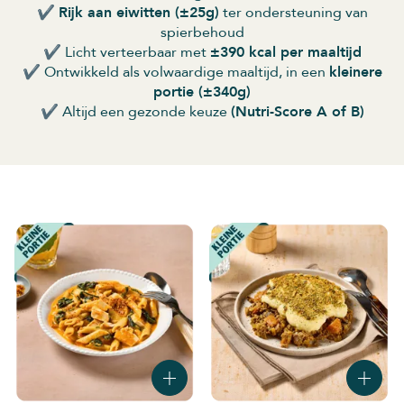
✔️
Rijk aan eiwitten (±25g)
ter ondersteuning van
spierbehoud
✔️ Licht verteerbaar met
±390 kcal per maaltijd
✔️ Ontwikkeld als volwaardige maaltijd, in een
kleinere
portie (±340g)
✔️ Altijd een gezonde keuze
(Nutri-Score A of B)