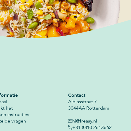
formatie
Contact
haal
Alblasstraat 7
kt het
3044AA Rotterdam
n instructies
telde vragen
hi@freasy.nl
+31 (0)10 2613662