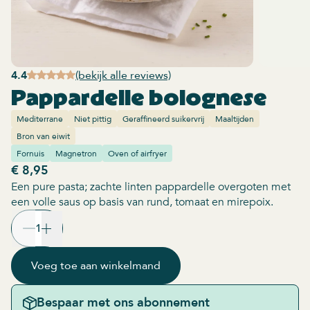
4.4
(bekijk alle reviews)
Pappardelle bolognese
Mediterrane
Niet pittig
Geraffineerd suikervrij
Maaltijden
Bron van eiwit
Fornuis
Magnetron
Oven of airfryer
€ 8,95
Een pure pasta; zachte linten pappardelle overgoten met
een volle saus op basis van rund, tomaat en mirepoix.
1
Voeg toe aan winkelmand
Bespaar met ons abonnement